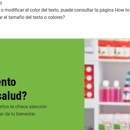
to
os o modificar el color del texto, puede consultar la página How 
r el tamaño del texto o colores?
ento
salud?
rtos te ofrece atención
r de tu bienestar.