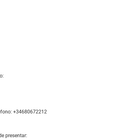
o:
eléfono: +34680672212
de presentar: