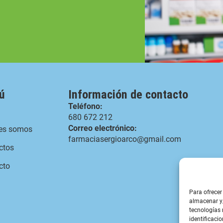
ú
Información de contacto
Teléfono:
680 672 212
Correo electrónico:
es somos
farmaciasergioarco@gmail.com
ctos
cto
Para ofrecer
almacenar y/
tecnologías
identificacio