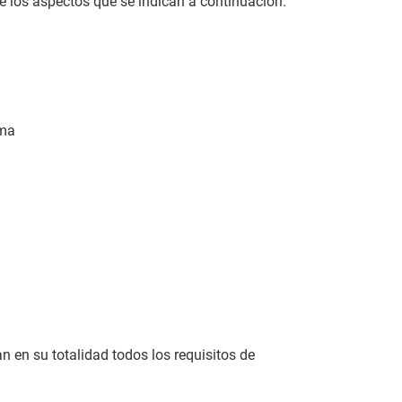
e los aspectos que se indican a continuación.
oma
en su totalidad todos los requisitos de